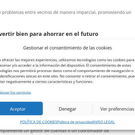
 y problemas entre vecinos de manera imparcial, promoviendo un
nvertir bien para ahorrar en el futuro
cial al elegir la opción más económica puede convertirse en un gas
Gestionar el consentimiento de las cookies
rregir errores o negligencias en la gestión. Invertir en un
gurar un mantenimiento eficiente y una gestión que prevenga
 ofrecer las mejores experiencias, utilizamos tecnologías como las cookies para
cia, puede suponer un ahorro sustancial para los propietarios.
cenar y/o acceder a la información del dispositivo. El consentimiento de estas
nologías nos permitirá procesar datos como el comportamiento de navegación o
zación normativa
identificaciones únicas en este sitio. No consentir o retirar el consentimiento, pu
tar negativamente a ciertas características y funciones.
dades de propietarios es complejo y está en constante evolución.
 estará al día con las leyes y regulaciones, y sabrá cómo aplicar
ionar los servicios
ar sanciones. Un administrador que no esté al tanto de estas
dad a riesgos legales que, además de multas, podrían implicar la
Aceptar
Denegar
Ver preferencias
das.
ionalidad tienen un precio
POLÍTICA DE COOKIES
Política de privacidad
AVISO LEGAL
 simplemente un gestor de cuentas o un coordinador de