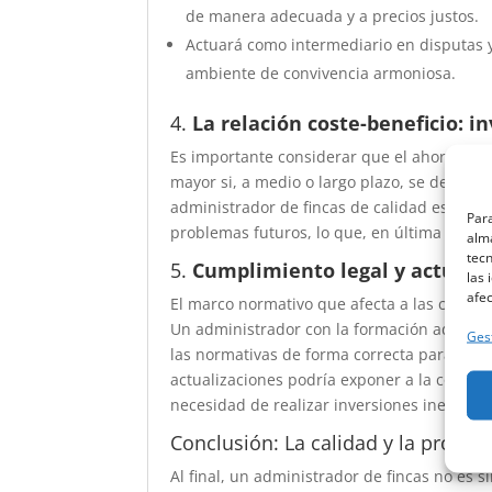
de manera adecuada y a precios justos.
Actuará como intermediario en disputas
ambiente de convivencia armoniosa.
4.
La relación coste-beneficio: i
Es importante considerar que el ahorro ini
mayor si, a medio o largo plazo, se deben co
administrador de fincas de calidad es ase
Para
problemas futuros, lo que, en última instan
alma
tec
5.
Cumplimiento legal y actuali
las 
afec
El marco normativo que afecta a las comuni
Un administrador con la formación adecuada
Gest
las normativas de forma correcta para evit
actualizaciones podría exponer a la comuni
necesidad de realizar inversiones inespera
Conclusión: La calidad y la profes
Al final, un administrador de fincas no es