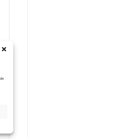
to
ede