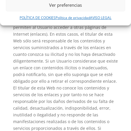
redes de telecomunicaciones que interrumpan el
Ver preferencias
servicio de la Web.
POLÍTICA DE COOKIES
Política de privacidad
AVISO LEGAL
Esta Web incluye dispositivos técnicos de enlace que
permiten al Usuario acceder a otras páginas de
Internet (enlaces). En estos casos, el titular de esta
Web sólo será responsable de los contenidos y
servicios suministrados a través de los enlaces en
cuanto conozca su ilicitud y no los haya desactivado
diligentemente. Si un Usuario considerase que existe
un enlace con contenidos ilícitos o inadecuados,
podrá notificarlo, sin que ello suponga que se esté
obligado por ello a retirar el correspondiente enlace.
El titular de esta Web no conoce los contenidos y
servicios de los enlaces y por tanto no se hace
responsable por los daños derivados de su falta de
calidad, desactualización, indisponibilidad, error,
inutilidad o ilegalidad y no responde de las
manifestaciones realizadas o de los contenidos o
servicios proporcionados a través de ellos. Si