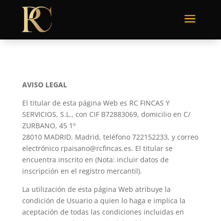
a
AVISO LEGAL
El titular de esta página Web es RC FINCAS Y
SERVICIOS, S.L., con CIF B72883069, domicilio en C/
ZURBANO, 45 1º
28010 MADRID, Madrid, teléfono 722152233, y correo
electrónico rpaisano@rcfincas.es. El titular se
encuentra inscrito en (Nota: incluir datos de
inscripción en el registro mercantil).
La utilización de esta página Web atribuye la
condición de Usuario a quien lo haga e implica la
aceptación de todas las condiciones incluidas en