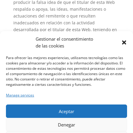
producir la falsa idea de que el titular de esta Web
respalda o apoya, las ideas, manifestaciones o
actuaciones del remitente o que resulten
inadecuados en relación con la actividad
desarrollada por el titular de esta Web, teniendo en
cuenta los contenidos y la temática general de la
Gestionar el consentimiento
página Web donde se establezca el enlace.
de las cookies
El titular de esta Web no es responsable de controlar
Para ofrecer las mejores experiencias, utilizamos tecnologías como las
que en ella no existan programas maliciosos o
cookies para almacenar y/o acceder a la información del dispositivo. El
cualquier otro elemento informático dañino.
consentimiento de estas tecnologías nos permitirá procesar datos como
el comportamiento de navegación o las identificaciones únicas en este
Corresponde al Usuario, en todo caso, disponer de
sitio. No consentir o retirar el consentimiento, puede afectar
herramientas adecuadas para la detección y
negativamente a ciertas características y funciones.
desinfección de estos elementos. De acuerdo con
ello, el titular de esta Web no se responsabiliza de
Manage services
los daños producidos a equipos informáticos
durante el acceso a la presente Web. Igualmente,
Aceptar
titular de esta Web no será responsable de los daños
producidos a los Usuarios cuando dichos daños
Denegar
tengan su origen en fallos o desconexiones en las